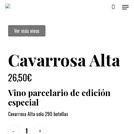
Menu
Skip
to
main
Ver más vinos
content
Cavarrosa Alta
26,50
€
Vino parcelario de edición
especial
Cavarrosa Alta solo 290 botellas