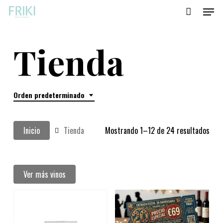
Menu
Skip
to
main
Tienda
content
Orden predeterminado
Inicio
Tienda
Mostrando 1–12 de 24 resultados
Ver más vinos