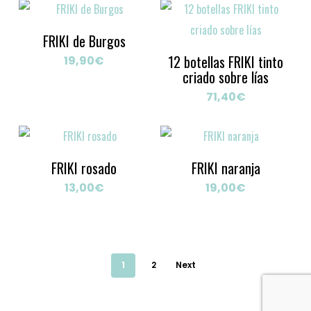
era:
es:
236,20€.
189,00€.
FRIKI de Burgos
12 botellas FRIKI tinto
19,90
€
criado sobre lías
71,40
€
FRIKI rosado
FRIKI naranja
13,00
€
19,00
€
1
2
Next