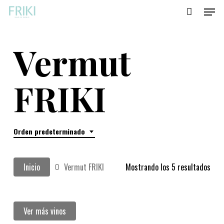
Menu
Skip
to
main
Vermut
content
FRIKI
Orden predeterminado
Inicio
Vermut FRIKI
Mostrando los 5 resultados
Ver más vinos