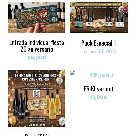
Entrada individual fiesta
Pack Especial 1
20 aniversario
El
El
169,00
€
214,80
€
precio
precio
69,00
€
original
actual
era:
es:
214,80€.
169,00€
FRIKI vermut
13,00
€